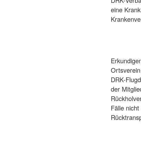
DRK-Verbän
eine Kran
Krankenver
Erkundigen
Ortsverein
DRK-Flugdi
der Mitgli
Rückholver
Fälle nich
Rücktrans