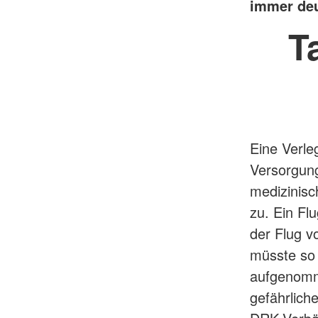
immer deu
T
Eine Verle
Versorgung
medizinisc
zu. Ein Fl
der Flug v
müsste so v
aufgenomme
gefährlich