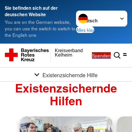
Sie befinden sich auf der
Sprache wechseln zu
deutschen Website
You are on the German website,
you can use the switch to switch to
Alles klar
the English one
Kreisverband
Spenden
Kelheim
Existenzsichernde Hilfe
Existenzsichernde
Hilfen