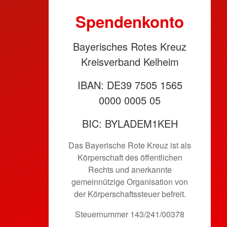
Spen­den­konto
Bayerisches Rotes Kreuz
Kreisverband Kelheim
IBAN: DE39 7505 1565
0000 0005 05
BIC: BYLADEM1KEH
Das Bayerische Rote Kreuz ist als
Körperschaft des öffentlichen
Rechts und anerkannte
gemeinnützige Organisation von
der Körper­schafts­steuer befreit.
Steuernummer 143/241/00378