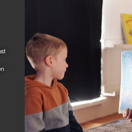
hst
en