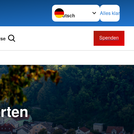
Sprache wechseln zu
Alles klar
Spenden
rse
rten