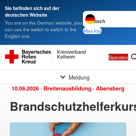
Sie befinden sich auf der
Sprache wechseln zu
deutschen Website
You are on the German website, you
can use the switch to switch to the
Alles klar
English one
Kreisverband
Spenden
Kelheim
Meldung
10.06.2026
·
Breitenausbildung
·
Abensberg
Brandschutzhelferkur