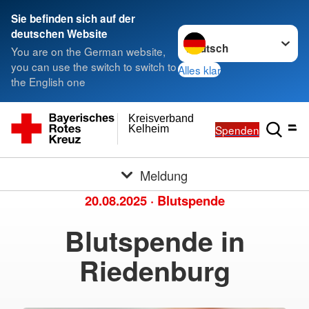
Sie befinden sich auf der
Sprache wechseln zu
deutschen Website
You are on the German website,
you can use the switch to switch to
Alles klar
the English one
Kreisverband
Spenden
Kelheim
Meldung
20.08.2025
·
Blutspende
Blutspende in
Riedenburg